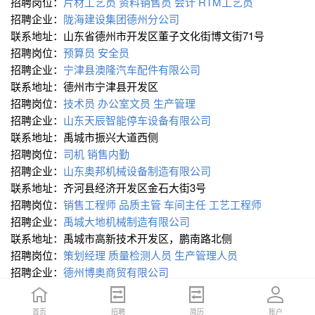
招聘岗位：
片材工艺员
资料销售员
会计
RTM工艺员
招聘企业：
陇海建设集团德州分公司
联系地址：山东省德州市开发区董子文化街博文街71号
招聘岗位：
预算员
安全员
招聘企业：
宁津县澳隆汽车配件有限公司
联系地址：德州市宁津县开发区
招聘岗位：
技术员
办公室文员
生产管理
招聘企业：
山东天辰智能停车设备有限公司
联系地址：禹城市振兴大道西侧
招聘岗位：
司机
销售内勤
招聘企业：
山东奥邦机械设备制造有限公司
联系地址：齐河县经济开发区金石大街3号
招聘岗位：
销售工程师
品质主管
车间主任
工艺工程师
招聘企业：
禹城大地机械制造有限公司
联系地址：禹城市高新技术开发区，鹏南路北侧
招聘岗位：
策划经理
质量检测人员
生产管理人员
招聘企业：
德州博奥商贸有限公司
联系地址：德州市解放北路
招聘岗位：
业务经理
业务员
仓库保管
首页
首页
招聘
招聘
简历
简历
账户
账户