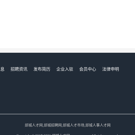
信息
招聘资讯
发布简历
企业入驻
会员中心
法律申明
们
郯城人才网,郯城招聘网,郯城人才市场,郯城人事人才网