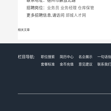
联系地址：德州市解放北路
招聘岗位：
业务员
业务经理
仓库保管
更多招聘信息,请访问
郯城人才网
相关文章
栏目导航:
职位搜索
简历中心
名企展示
一句话
套餐标准
金币充值
意见建议
联系我