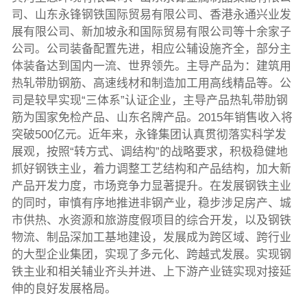
司、山东永锋钢铁国际贸易有限公司、香港永通兴业发
展有限公司、新加坡永和国际贸易有限公司等十余家子
公司。公司装备配置先进，相应公辅设施齐全，部分主
体装备达到国内一流、世界领先。主导产品为：建筑用
热轧带肋钢筋、高速线材和制造加工用高线精品等。公
司是较早实现“三体系”认证企业，主导产品热轧带肋钢
筋为国家免检产品、山东名牌产品。2015年销售收入将
突破500亿元。近年来，永锋集团认真贯彻落实科学发
展观，按照“转方式、调结构”的战略要求，积极稳健地
抓好钢铁主业，着力调整工艺结构和产品结构，加大新
产品开发力度，市场竞争力显著提升。在发展钢铁主业
的同时，审慎有序地推进非钢产业，稳步涉足房产、城
市供热、水资源和旅游度假项目的综合开发，以及钢铁
物流、制品深加工基地建设，发展成为跨区域、跨行业
的大型企业集团，实现了多元化、跨越式发展。实现钢
铁主业和相关辅业齐头并进、上下游产业链实现对接延
伸的良好发展格局。